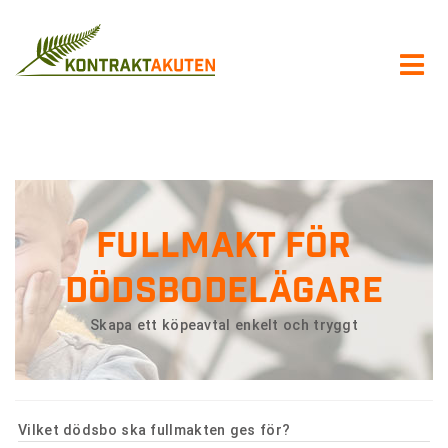
Fullmakt för
dödsbodelägare
Skapa ett köpeavtal enkelt och tryggt
Vilket dödsbo ska fullmakten ges för?